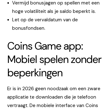
Vermijd bonusjagen op spellen met een
hoge volatiliteit als je saldo beperkt is.
Let op de vervaldatum van de
bonusfondsen.
Coins Game app:
Mobiel spelen zonder
beperkingen
Er is in 2026 geen noodzaak om een zware
applicatie te downloaden die je telefoon
vertraagt. De mobiele interface van Coins