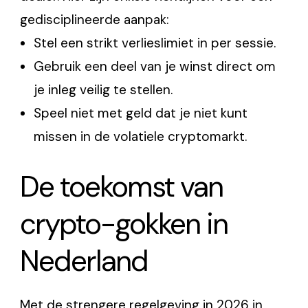
gedisciplineerde aanpak:
Stel een strikt verlieslimiet in per sessie.
Gebruik een deel van je winst direct om
je inleg veilig te stellen.
Speel niet met geld dat je niet kunt
missen in de volatiele cryptomarkt.
De toekomst van
crypto-gokken in
Nederland
Met de strengere regelgeving in 2026 in