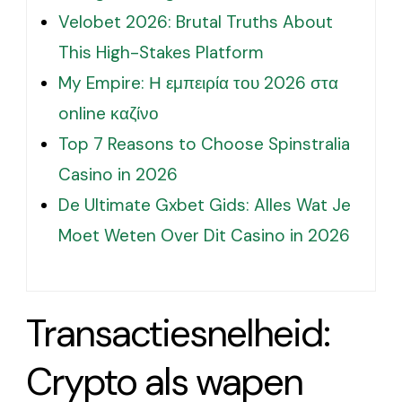
Velobet 2026: Brutal Truths About
This High-Stakes Platform
My Empire: Η εμπειρία του 2026 στα
online καζίνο
Top 7 Reasons to Choose Spinstralia
Casino in 2026
De Ultimate Gxbet Gids: Alles Wat Je
Moet Weten Over Dit Casino in 2026
Transactiesnelheid:
Crypto als wapen