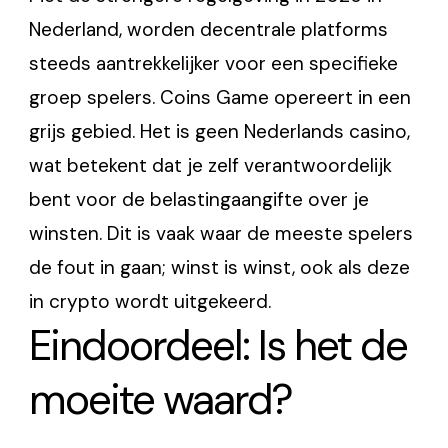
Nederland, worden decentrale platforms
steeds aantrekkelijker voor een specifieke
groep spelers. Coins Game opereert in een
grijs gebied. Het is geen Nederlands casino,
wat betekent dat je zelf verantwoordelijk
bent voor de belastingaangifte over je
winsten. Dit is vaak waar de meeste spelers
de fout in gaan; winst is winst, ook als deze
in crypto wordt uitgekeerd.
Eindoordeel: Is het de
moeite waard?