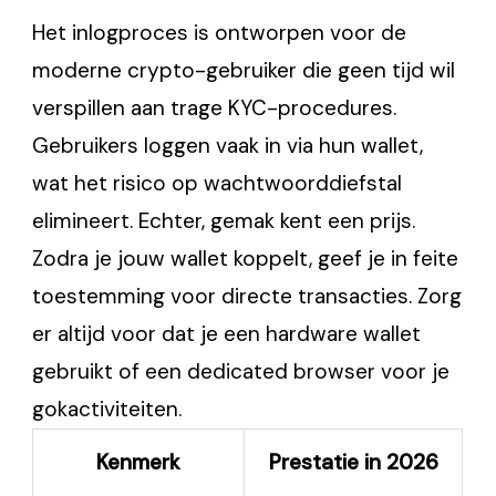
Het inlogproces is ontworpen voor de
moderne crypto-gebruiker die geen tijd wil
verspillen aan trage KYC-procedures.
Gebruikers loggen vaak in via hun wallet,
wat het risico op wachtwoorddiefstal
elimineert. Echter, gemak kent een prijs.
Zodra je jouw wallet koppelt, geef je in feite
toestemming voor directe transacties. Zorg
er altijd voor dat je een hardware wallet
gebruikt of een dedicated browser voor je
gokactiviteiten.
Kenmerk
Prestatie in 2026