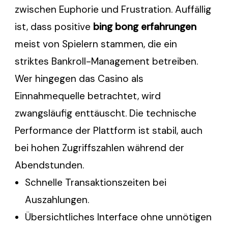
zwischen Euphorie und Frustration. Auffällig
ist, dass positive
bing bong erfahrungen
meist von Spielern stammen, die ein
striktes Bankroll-Management betreiben.
Wer hingegen das Casino als
Einnahmequelle betrachtet, wird
zwangsläufig enttäuscht. Die technische
Performance der Plattform ist stabil, auch
bei hohen Zugriffszahlen während der
Abendstunden.
Schnelle Transaktionszeiten bei
Auszahlungen.
Übersichtliches Interface ohne unnötigen