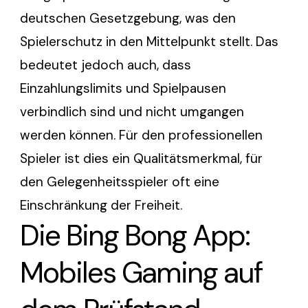
deutschen Gesetzgebung, was den
Spielerschutz in den Mittelpunkt stellt. Das
bedeutet jedoch auch, dass
Einzahlungslimits und Spielpausen
verbindlich sind und nicht umgangen
werden können. Für den professionellen
Spieler ist dies ein Qualitätsmerkmal, für
den Gelegenheitsspieler oft eine
Einschränkung der Freiheit.
Die Bing Bong App:
Mobiles Gaming auf