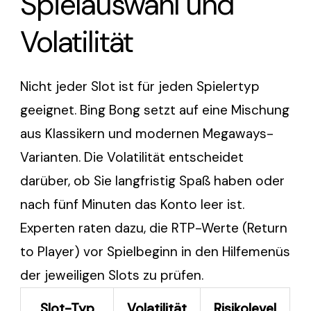
Spielauswahl und
Volatilität
Nicht jeder Slot ist für jeden Spielertyp
geeignet. Bing Bong setzt auf eine Mischung
aus Klassikern und modernen Megaways-
Varianten. Die Volatilität entscheidet
darüber, ob Sie langfristig Spaß haben oder
nach fünf Minuten das Konto leer ist.
Experten raten dazu, die RTP-Werte (Return
to Player) vor Spielbeginn in den Hilfemenüs
der jeweiligen Slots zu prüfen.
Slot-Typ
Volatilität
Risikolevel