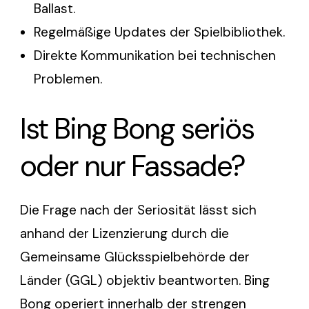
Ballast.
Regelmäßige Updates der Spielbibliothek.
Direkte Kommunikation bei technischen
Problemen.
Ist Bing Bong seriös
oder nur Fassade?
Die Frage nach der Seriosität lässt sich
anhand der Lizenzierung durch die
Gemeinsame Glücksspielbehörde der
Länder (GGL) objektiv beantworten. Bing
Bong operiert innerhalb der strengen