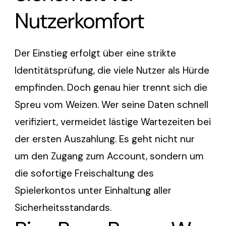
Nutzerkomfort
Der Einstieg erfolgt über eine strikte
Identitätsprüfung, die viele Nutzer als Hürde
empfinden. Doch genau hier trennt sich die
Spreu vom Weizen. Wer seine Daten schnell
verifiziert, vermeidet lästige Wartezeiten bei
der ersten Auszahlung. Es geht nicht nur
um den Zugang zum Account, sondern um
die sofortige Freischaltung des
Spielerkontos unter Einhaltung aller
Sicherheitsstandards.