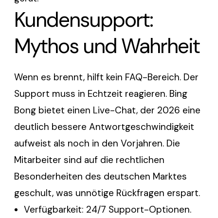
Kundensupport:
Mythos und Wahrheit
Wenn es brennt, hilft kein FAQ-Bereich. Der
Support muss in Echtzeit reagieren. Bing
Bong bietet einen Live-Chat, der 2026 eine
deutlich bessere Antwortgeschwindigkeit
aufweist als noch in den Vorjahren. Die
Mitarbeiter sind auf die rechtlichen
Besonderheiten des deutschen Marktes
geschult, was unnötige Rückfragen erspart.
Verfügbarkeit: 24/7 Support-Optionen.