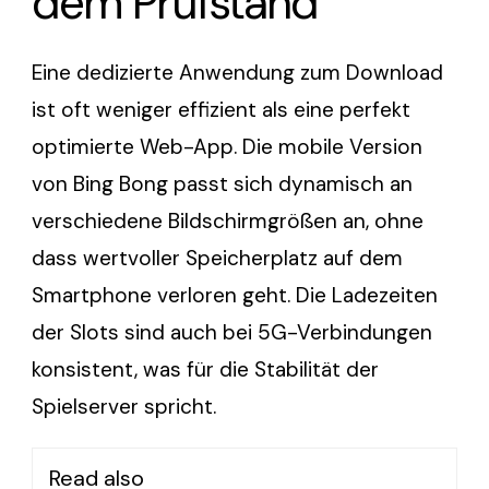
dem Prüfstand
Eine dedizierte Anwendung zum Download
ist oft weniger effizient als eine perfekt
optimierte Web-App. Die mobile Version
von Bing Bong passt sich dynamisch an
verschiedene Bildschirmgrößen an, ohne
dass wertvoller Speicherplatz auf dem
Smartphone verloren geht. Die Ladezeiten
der Slots sind auch bei 5G-Verbindungen
konsistent, was für die Stabilität der
Spielserver spricht.
Read also