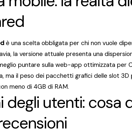
 mobile: la realtà di
nred
ed
è una scelta obbligata per chi non vuole dipe
via, la versione attuale presenta una dispersio
meglio puntare sulla web-app ottimizzata per C
ta, ma il peso dei pacchetti grafici delle slot 3
i con meno di 4GB di RAM.
 degli utenti: cosa 
recensioni