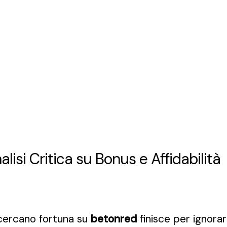
lisi Critica su Bonus e Affidabilità
 cercano fortuna su
betonred
finisce per ignorare