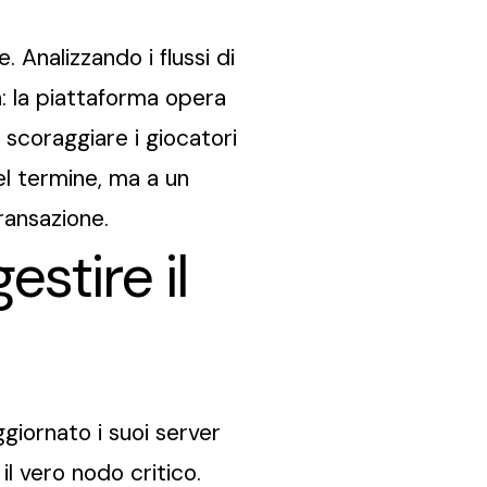
 Analizzando i flussi di
: la piattaforma opera
 scoraggiare i giocatori
el termine, ma a un
ransazione.
stire il
ggiornato i suoi server
il vero nodo critico.