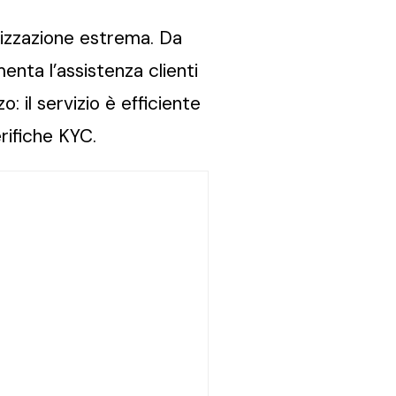
rizzazione estrema. Da
menta l’assistenza clienti
 il servizio è efficiente
rifiche KYC.