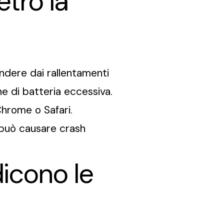
etro la
ndere dai rallentamenti
ne di batteria eccessiva.
hrome o Safari.
D può causare crash
dicono le