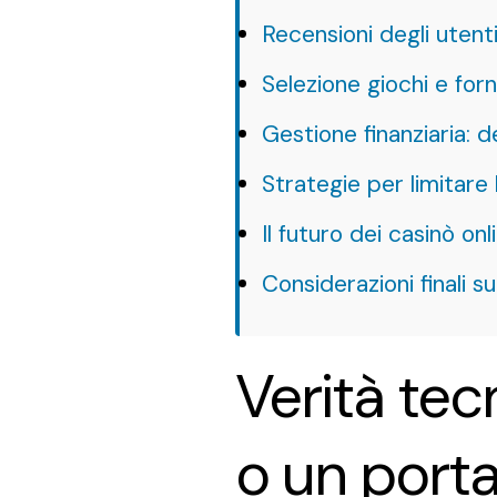
Recensioni degli utent
Selezione giochi e forn
Gestione finanziaria: d
Strategie per limitare 
Il futuro dei casinò on
Considerazioni finali su
Verità tec
o un porta