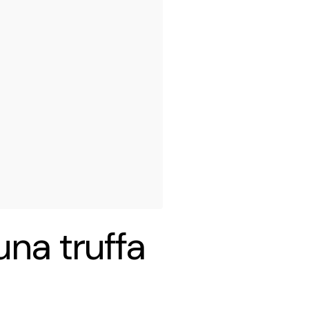
una truffa