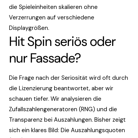
die Spieleinheiten skalieren ohne
Verzerrungen auf verschiedene
Displaygrößen.
Hit Spin seriös oder
nur Fassade?
Die Frage nach der Seriosität wird oft durch
die Lizenzierung beantwortet, aber wir
schauen tiefer. Wir analysieren die
Zufallszahlengeneratoren (RNG) und die
Transparenz bei Auszahlungen. Bisher zeigt
sich ein klares Bild: Die Auszahlungsquoten