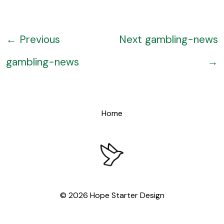
←
Previous
Next gambling-news
gambling-news
→
Home
© 2026 Hope Starter Design