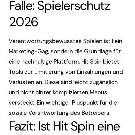
Falle: Spielerschutz
2026
Verantwortungsbewusstes Spielen ist kein
Marketing-Gag, sondern die Grundlage für
eine nachhaltige Plattform. Hit Spin bietet
Tools zur Limitierung von Einzahlungen und
Verlusten an. Diese sind leicht zugänglich
und nicht hinter komplizierten Menüs
versteckt. Ein wichtiger Pluspunkt für die
soziale Verantwortung des Betreibers.
Fazit: Ist Hit Spin eine