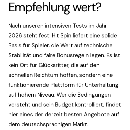
Empfehlung wert?
Nach unseren intensiven Tests im Jahr
2026 steht fest: Hit Spin liefert eine solide
Basis für Spieler, die Wert auf technische
Stabilität und faire Bonusregeln legen. Es ist
kein Ort für Glücksritter, die auf den
schnellen Reichtum hoffen, sondern eine
funktionierende Plattform für Unterhaltung
auf hohem Niveau. Wer die Bedingungen
versteht und sein Budget kontrolliert, findet
hier eines der derzeit besten Angebote auf
dem deutschsprachigen Markt.