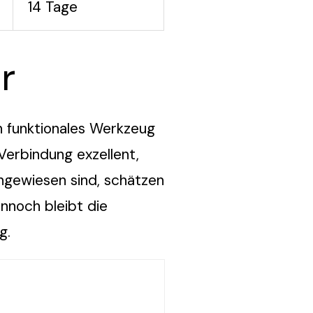
14 Tage
r
n funktionales Werkzeug
-Verbindung exzellent,
angewiesen sind, schätzen
nnoch bleibt die
g.