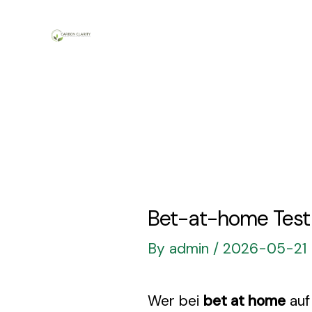
Skip
to
content
Bet-at-home Test
By
admin
/
2026-05-21
Wer bei
bet at home
auf