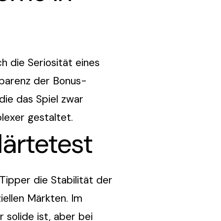
h die Seriosität eines
sparenz der Bonus-
die das Spiel zwar
lexer gestaltet.
ärtetest
ipper die Stabilität der
ziellen Märkten. Im
 solide ist, aber bei