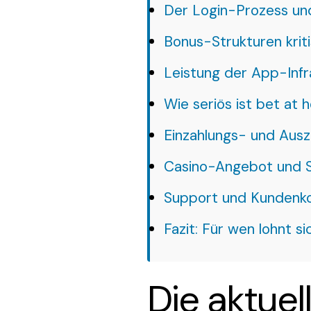
Der Login-Prozess un
Bonus-Strukturen krit
Leistung der App-Infr
Wie seriös ist bet at 
Einzahlungs- und Aus
Casino-Angebot und Sp
Support und Kundenk
Fazit: Für wen lohnt s
Die aktuel