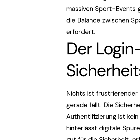
massiven Sport-Events ge
die Balance zwischen Sp
erfordert.
Der Login
Sicherhei
Nichts ist frustrierende
gerade fällt. Die Sicher
Authentifizierung ist kei
hinterlässt digitale Spu
gut für die Sicherheit, e