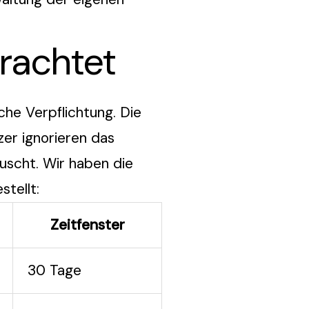
trachtet
che Verpflichtung. Die
zer ignorieren das
äuscht. Wir haben die
tellt:
Zeitfenster
30 Tage