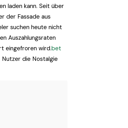
en laden kann. Seit über
ter der Fassade aus
eler suchen heute nicht
ren Auszahlungsraten
t eingefroren wird.
bet
 Nutzer die Nostalgie