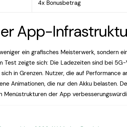
4x Bonusbetrag
er App-Infrastruktu
weniger ein grafisches Meisterwerk, sondern ei
Im Test zeigte sich: Die Ladezeiten sind bei 5G
sich in Grenzen. Nutzer, die auf Performance 
ene Animationen, die nur den Akku belasten. De
ren Menüstrukturen der App verbesserungswürdi