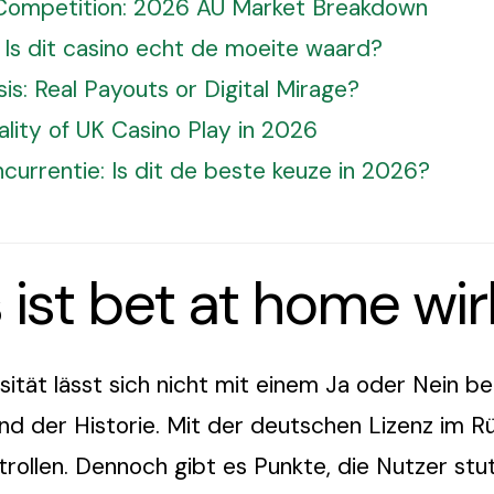
 Competition: 2026 AU Market Breakdown
Is dit casino echt de moeite waard?
s: Real Payouts or Digital Mirage?
ality of UK Casino Play in 2026
currentie: Is dit de beste keuze in 2026?
 ist bet at home wir
sität lässt sich nicht mit einem Ja oder Nein be
nd der Historie. Mit der deutschen Lizenz im R
rollen. Dennoch gibt es Punkte, die Nutzer stu