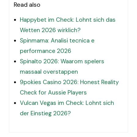
Read also
Happybet im Check: Lohnt sich das
Wetten 2026 wirklich?
Spinmama: Analisi tecnica e
performance 2026
Spinalto 2026: Waarom spelers
massaal overstappen
9pokies Casino 2026: Honest Reality
Check for Aussie Players
Vulcan Vegas im Check: Lohnt sich
der Einstieg 2026?