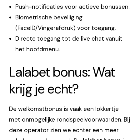
Push-notificaties voor actieve bonussen.
Biometrische beveiliging
(FaceID/Vingerafdruk) voor toegang.
Directe toegang tot de live chat vanuit
het hoofdmenu.
Lalabet bonus: Wat
krijg je echt?
De welkomstbonus is vaak een lokkertje
met onmogelijke rondspeelvoorwaarden. Bij
deze operator zien we echter een meer