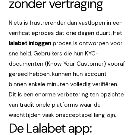
zonder vertraging
Niets is frustrerender dan vastlopen in een
verificatieproces dat drie dagen duurt. Het
lalabet inloggen
proces is ontworpen voor
snelheid. Gebruikers die hun KYC-
documenten (Know Your Customer) vooraf
gereed hebben, kunnen hun account
binnen enkele minuten volledig verifiëren.
Dit is een enorme verbetering ten opzichte
van traditionele platforms waar de
wachttijden vaak onacceptabel lang zijn.
De Lalabet app: