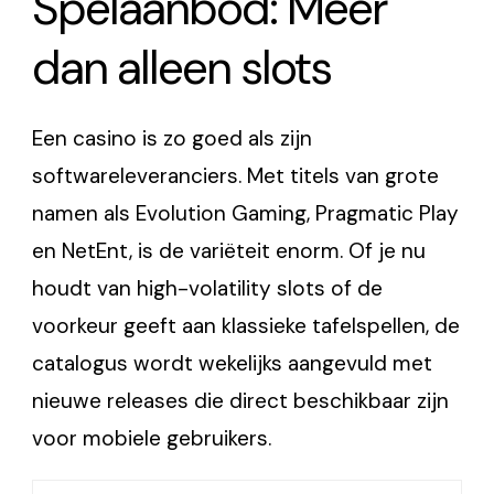
Spelaanbod: Meer
dan alleen slots
Een casino is zo goed als zijn
softwareleveranciers. Met titels van grote
namen als Evolution Gaming, Pragmatic Play
en NetEnt, is de variëteit enorm. Of je nu
houdt van high-volatility slots of de
voorkeur geeft aan klassieke tafelspellen, de
catalogus wordt wekelijks aangevuld met
nieuwe releases die direct beschikbaar zijn
voor mobiele gebruikers.