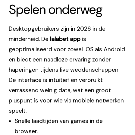
Spelen onderweg
Desktopgebruikers zijn in 2026 in de
minderheid. De
lalabet app
is
geoptimaliseerd voor zowel iOS als Android
en biedt een naadloze ervaring zonder
haperingen tijdens live weddenschappen.
De interface is intuïtief en verbruikt
verrassend weinig data, wat een groot
pluspunt is voor wie via mobiele netwerken
speelt.
Snelle laadtijden van games in de
browser.