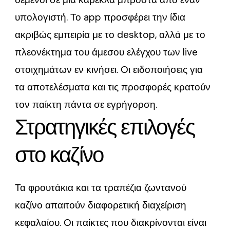
υπολογιστή. Το app προσφέρει την ίδια
ακριβώς εμπειρία με το desktop, αλλά με το
πλεονέκτημα του άμεσου ελέγχου των live
στοιχημάτων εν κινήσει. Οι ειδοποιήσεις για
τα αποτελέσματα και τις προσφορές κρατούν
τον παίκτη πάντα σε εγρήγορση.
Στρατηγικές επιλογές
στο καζίνο
Τα φρουτάκια και τα τραπέζια ζωντανού
καζίνο απαιτούν διαφορετική διαχείριση
κεφαλαίου. Οι παίκτες που διακρίνονται είναι