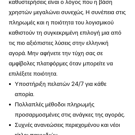
καθυστερήσεις είναι ο λόγος που η βάση
χρηστών μεγαλώνει συνεχώς. Η συνέπεια στις
πληρωμές και η ποιότητα του λογισμικού
καθιστούν τη συγκεκριμένη επιλογή μια από
τις πιο αξιόπιστες λύσεις στην ελληνική
αγορά. Μην αφήνετε την τύχη σας σε
αμφίβολες πλατφόρμες όταν μπορείτε να
επιλέξετε ποιότητα.
Υποστήριξη πελατών 24/7 για κάθε
απορία.
Πολλαπλές μέθοδοι πληρωμής
προσαρμοσμένες στις ανάγκες της αγοράς.
Συχνές ανανεώσεις περιεχομένου και νέοι