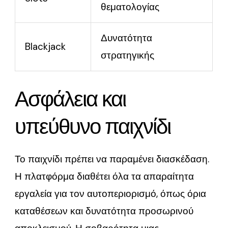
θεματολογίας
Δυνατότητα
Blackjack
στρατηγικής
Ασφάλεια και
υπεύθυνο παιχνίδι
Το παιχνίδι πρέπει να παραμένει διασκέδαση.
Η πλατφόρμα διαθέτει όλα τα απαραίτητα
εργαλεία για τον αυτοπεριορισμό, όπως όρια
καταθέσεων και δυνατότητα προσωρινού