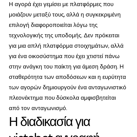
Η αγορά έχει γεμίσει με πλατφόρμες που
μοιάζουν μεταξύ τους, αλλά η συγκεκριμένη
επιλογή διαφοροποιείται λόγω της
τεχνολογικής της υποδομής. Δεν πρόκειται
για μια απλή πλατφόρμα στοιχημάτων, αλλά
για ένα οικοσύστημα που έχει χτιστεί πάνω
στην ανάγκη του παίκτη για άμεση δράση. Η
σταθερότητα των αποδόσεων και η ευρύτητα
των αγορών δημιουργούν ένα ανταγωνιστικό
πλεονέκτημα που δύσκολα αμφισβητείται
από τον ανταγωνισμό.
Η διαδικασία για