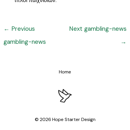
τίτλοι παιχνιδιών.
←
Previous
Next gambling-news
gambling-news
→
Home
© 2026 Hope Starter Design