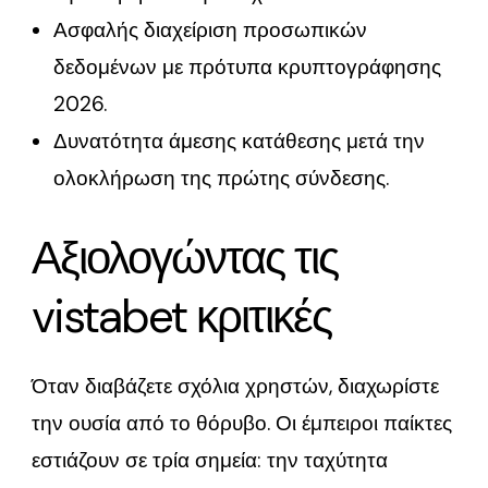
Ασφαλής διαχείριση προσωπικών
δεδομένων με πρότυπα κρυπτογράφησης
2026.
Δυνατότητα άμεσης κατάθεσης μετά την
ολοκλήρωση της πρώτης σύνδεσης.
Αξιολογώντας τις
vistabet κριτικές
Όταν διαβάζετε σχόλια χρηστών, διαχωρίστε
την ουσία από το θόρυβο. Οι έμπειροι παίκτες
εστιάζουν σε τρία σημεία: την ταχύτητα