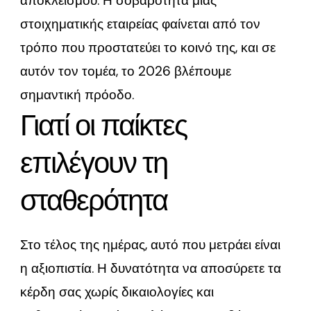
αποκλεισμού. Η σοβαρότητα μιας
στοιχηματικής εταιρείας φαίνεται από τον
τρόπο που προστατεύει το κοινό της, και σε
αυτόν τον τομέα, το 2026 βλέπουμε
σημαντική πρόοδο.
Γιατί οι παίκτες
επιλέγουν τη
σταθερότητα
Στο τέλος της ημέρας, αυτό που μετράει είναι
η αξιοπιστία. Η δυνατότητα να αποσύρετε τα
κέρδη σας χωρίς δικαιολογίες και