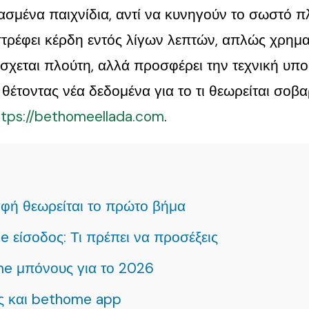
σμένα παιχνίδια, αντί να κυνηγούν το σωστό π
τρέφει κέρδη εντός λίγων λεπτών, απλώς χρημα
χεται πλούτη, αλλά προσφέρει την τεχνική υπο
θέτοντας νέα δεδομένα για το τι θεωρείται σοβα
ttps://bethomeellada.com
.
αφή θεωρείται το πρώτο βήμα
 είσοδος: Τι πρέπει να προσέξεις
me μπόνους για το 2026
ς και bethome app