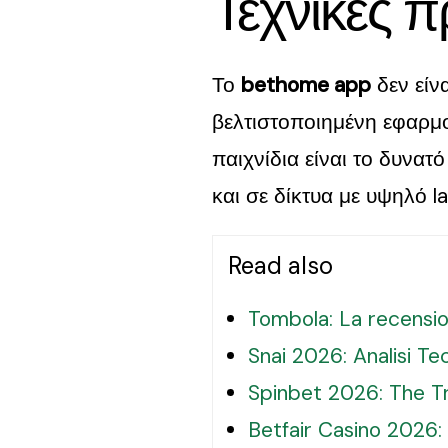
Τεχνικές 
Το
bethome app
δεν είν
βελτιστοποιημένη εφαρμο
παιχνίδια είναι το δυνατ
και σε δίκτυα με υψηλό l
Read also
Tombola: La recension
Snai 2026: Analisi Te
Spinbet 2026: The T
Betfair Casino 2026: