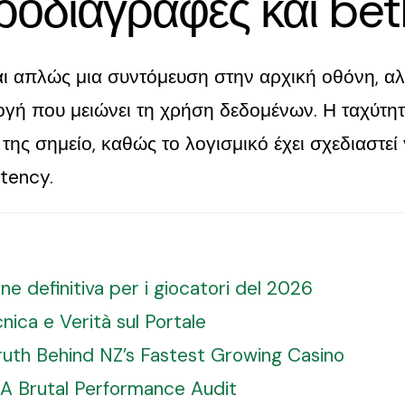
προδιαγραφές και b
αι απλώς μια συντόμευση στην αρχική οθόνη, α
γή που μειώνει τη χρήση δεδομένων. Η ταχύτητ
ό της σημείο, καθώς το λογισμικό έχει σχεδιαστεί
atency.
e definitiva per i giocatori del 2026
cnica e Verità sul Portale
ruth Behind NZ’s Fastest Growing Casino
 A Brutal Performance Audit