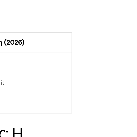
 (2026)
it
ς: Η