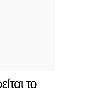
ίται το