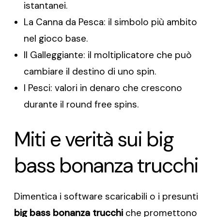
istantanei.
La Canna da Pesca: il simbolo più ambito
nel gioco base.
Il Galleggiante: il moltiplicatore che può
cambiare il destino di uno spin.
I Pesci: valori in denaro che crescono
durante il round free spins.
Miti e verità sui big
bass bonanza trucchi
Dimentica i software scaricabili o i presunti
big bass bonanza trucchi
che promettono