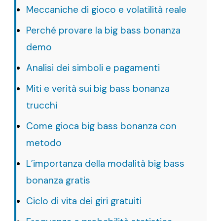
Meccaniche di gioco e volatilità reale
Perché provare la big bass bonanza
demo
Analisi dei simboli e pagamenti
Miti e verità sui big bass bonanza
trucchi
Come gioca big bass bonanza con
metodo
L’importanza della modalità big bass
bonanza gratis
Ciclo di vita dei giri gratuiti