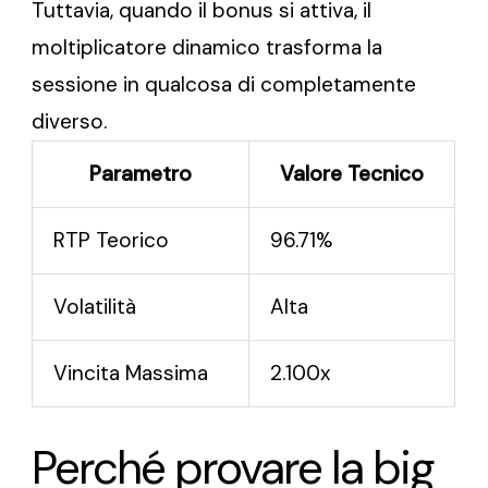
Tuttavia, quando il bonus si attiva, il
moltiplicatore dinamico trasforma la
sessione in qualcosa di completamente
diverso.
Parametro
Valore Tecnico
RTP Teorico
96.71%
Volatilità
Alta
Vincita Massima
2.100x
Perché provare la big