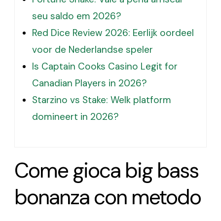
seu saldo em 2026?
Red Dice Review 2026: Eerlijk oordeel
voor de Nederlandse speler
Is Captain Cooks Casino Legit for
Canadian Players in 2026?
Starzino vs Stake: Welk platform
domineert in 2026?
Come gioca big bass
bonanza con metodo