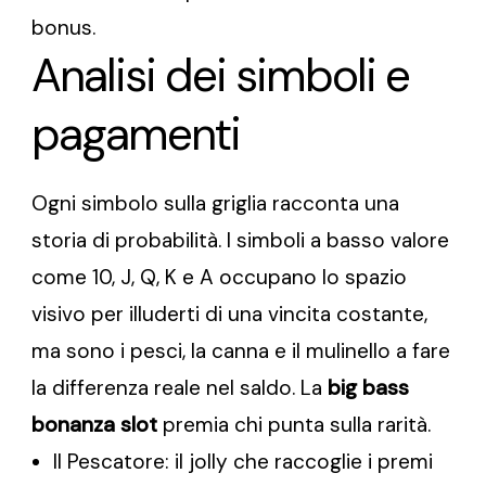
bonus.
Analisi dei simboli e
pagamenti
Ogni simbolo sulla griglia racconta una
storia di probabilità. I simboli a basso valore
come 10, J, Q, K e A occupano lo spazio
visivo per illuderti di una vincita costante,
ma sono i pesci, la canna e il mulinello a fare
la differenza reale nel saldo. La
big bass
bonanza slot
premia chi punta sulla rarità.
Il Pescatore: il jolly che raccoglie i premi