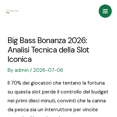
Skip
Mai
to
Men
content
Big Bass Bonanza 2026:
Analisi Tecnica della Slot
Iconica
By
admin
/
2026-07-06
Il 70% dei giocatori che tentano la fortuna
su questa slot perde il controllo del budget
nei primi dieci minuti, convinti che la canna
da pesca sia un interruttore per vincite