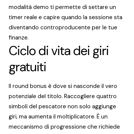
modalità demo ti permette di settare un
timer reale e capire quando la sessione sta
diventando controproducente per le tue
finanze.
Ciclo di vita dei giri
gratuiti
Il round bonus è dove si nasconde il vero
potenziale del titolo. Raccogliere quattro
simboli del pescatore non solo aggiunge
giri, ma aumenta il moltiplicatore. È un
meccanismo di progressione che richiede