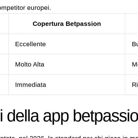
ompetitor europei.
Copertura Betpassion
Eccellente
B
Molto Alta
M
Immediata
Ri
i della app betpassi