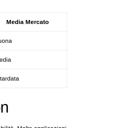
Media Mercato
uona
edia
tardata
on