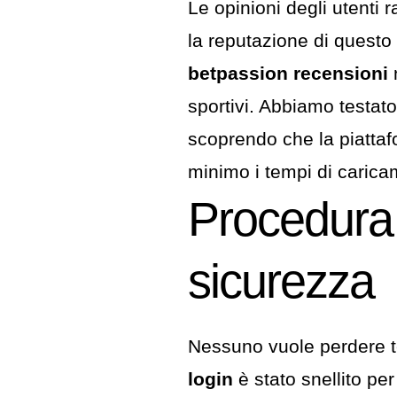
Le opinioni degli utenti 
la reputazione di questo 
betpassion recensioni
n
sportivi. Abbiamo testato 
scoprendo che la piattafo
minimo i tempi di caric
Procedura d
sicurezza
Nessuno vuole perdere t
login
è stato snellito pe