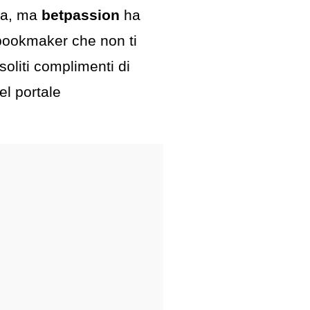
nza, ma
betpassion
ha
 bookmaker che non ti
soliti complimenti di
el portale