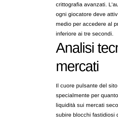
crittografia avanzati. L’
ogni giocatore deve attiv
medio per accedere al prop
inferiore ai tre secondi.
Analisi te
mercati
Il cuore pulsante del sit
specialmente per quanto r
liquidità sui mercati se
subire blocchi fastidiosi