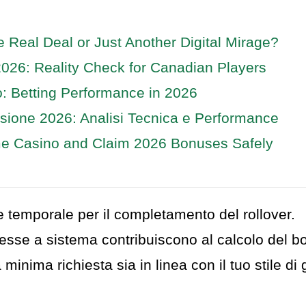
e Real Deal or Just Another Digital Mirage?
026: Reality Check for Canadian Players
: Betting Performance in 2026
ione 2026: Analisi Tecnica e Performance
e Casino and Claim 2026 Bonuses Safely
te temporale per il completamento del rollover.
esse a sistema contribuiscono al calcolo del b
minima richiesta sia in linea con il tuo stile di 