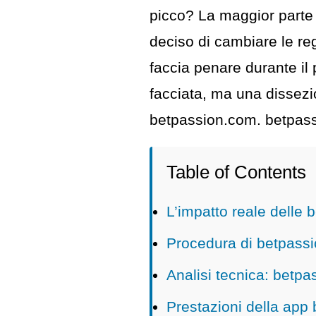
picco? La maggior parte
deciso di cambiare le re
faccia penare durante il p
facciata, ma una dissezio
betpassion.com. betpa
Table of Contents
L’impatto reale delle 
Procedura di betpassio
Analisi tecnica: betp
Prestazioni della app