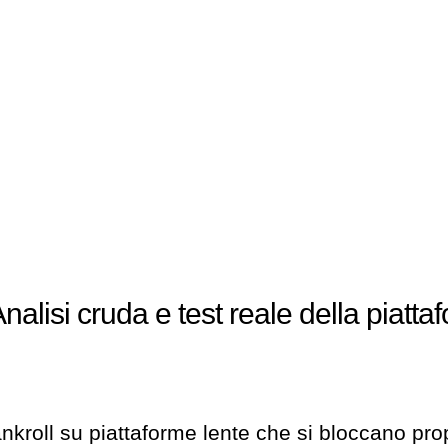
alisi cruda e test reale della piatta
ankroll su piattaforme lente che si bloccano pro