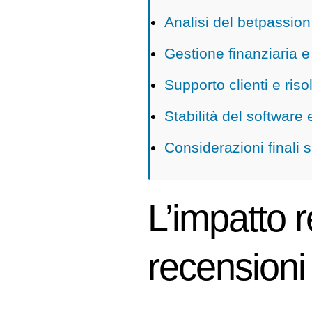
Analisi del betpassion
Gestione finanziaria e 
Supporto clienti e risol
Stabilità del software 
Considerazioni finali 
L’impatto 
recensioni