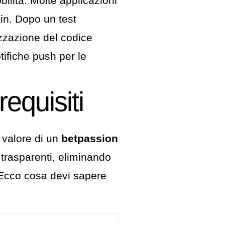
bilità. Molte applicazioni
in. Dopo un test
izzazione del codice
tifiche push per le
equisiti
o valore di un
betpassion
 trasparenti, eliminando
. Ecco cosa devi sapere