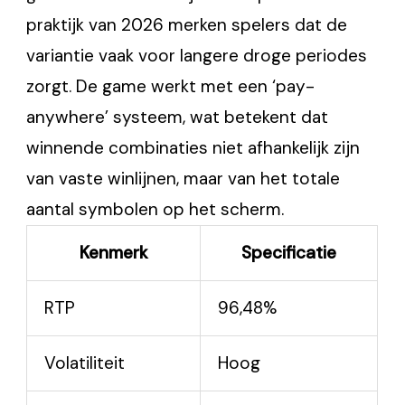
praktijk van 2026 merken spelers dat de
variantie vaak voor langere droge periodes
zorgt. De game werkt met een ‘pay-
anywhere’ systeem, wat betekent dat
winnende combinaties niet afhankelijk zijn
van vaste winlijnen, maar van het totale
aantal symbolen op het scherm.
Kenmerk
Specificatie
RTP
96,48%
Volatiliteit
Hoog