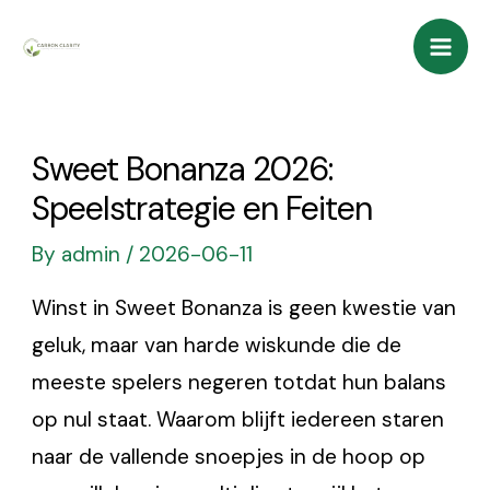
Skip
Mai
to
Men
content
Sweet Bonanza 2026:
Speelstrategie en Feiten
By
admin
/
2026-06-11
Winst in Sweet Bonanza is geen kwestie van
geluk, maar van harde wiskunde die de
meeste spelers negeren totdat hun balans
op nul staat. Waarom blijft iedereen staren
naar de vallende snoepjes in de hoop op