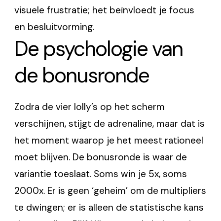
visuele frustratie; het beïnvloedt je focus
en besluitvorming.
De psychologie van
de bonusronde
Zodra de vier lolly’s op het scherm
verschijnen, stijgt de adrenaline, maar dat is
het moment waarop je het meest rationeel
moet blijven. De bonusronde is waar de
variantie toeslaat. Soms win je 5x, soms
2000x. Er is geen ‘geheim’ om de multipliers
te dwingen; er is alleen de statistische kans