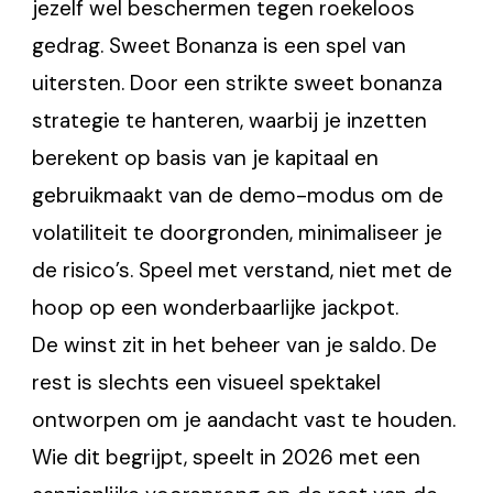
jezelf wel beschermen tegen roekeloos
gedrag. Sweet Bonanza is een spel van
uitersten. Door een strikte sweet bonanza
strategie te hanteren, waarbij je inzetten
berekent op basis van je kapitaal en
gebruikmaakt van de demo-modus om de
volatiliteit te doorgronden, minimaliseer je
de risico’s. Speel met verstand, niet met de
hoop op een wonderbaarlijke jackpot.
De winst zit in het beheer van je saldo. De
rest is slechts een visueel spektakel
ontworpen om je aandacht vast te houden.
Wie dit begrijpt, speelt in 2026 met een