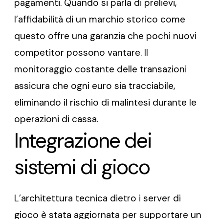
pagamenti. Quando si parla di prelievi,
l’affidabilità di un marchio storico come
questo offre una garanzia che pochi nuovi
competitor possono vantare. Il
monitoraggio costante delle transazioni
assicura che ogni euro sia tracciabile,
eliminando il rischio di malintesi durante le
operazioni di cassa.
Integrazione dei
sistemi di gioco
L’architettura tecnica dietro i server di
gioco è stata aggiornata per supportare un