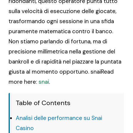
ridondanti, questo operatore punta tutto
sulla velocità di esecuzione delle giocate,
trasformando ogni sessione in una sfida
puramente matematica contro il banco.
Non stiamo parlando di fortuna, ma di
precisione millimetrica nella gestione del
bankroll e di rapidità nel piazzare la puntata
giusta al momento opportuno. snaiRead
more here:
snai
.
Table of Contents
Analisi delle performance su Snai
Casino