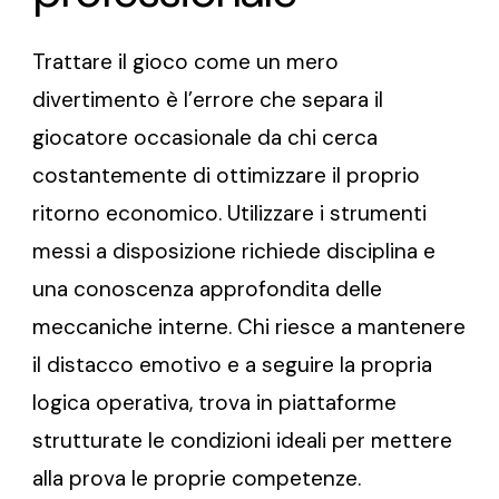
Trattare il gioco come un mero
divertimento è l’errore che separa il
giocatore occasionale da chi cerca
costantemente di ottimizzare il proprio
ritorno economico. Utilizzare i strumenti
messi a disposizione richiede disciplina e
una conoscenza approfondita delle
meccaniche interne. Chi riesce a mantenere
il distacco emotivo e a seguire la propria
logica operativa, trova in piattaforme
strutturate le condizioni ideali per mettere
alla prova le proprie competenze.