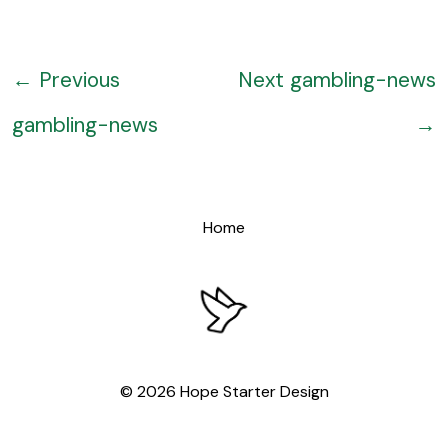
←
Previous
Next gambling-news
gambling-news
→
Home
© 2026 Hope Starter Design