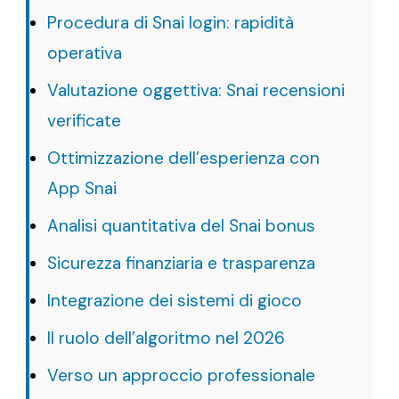
Procedura di Snai login: rapidità
operativa
Valutazione oggettiva: Snai recensioni
verificate
Ottimizzazione dell’esperienza con
App Snai
Analisi quantitativa del Snai bonus
Sicurezza finanziaria e trasparenza
Integrazione dei sistemi di gioco
Il ruolo dell’algoritmo nel 2026
Verso un approccio professionale