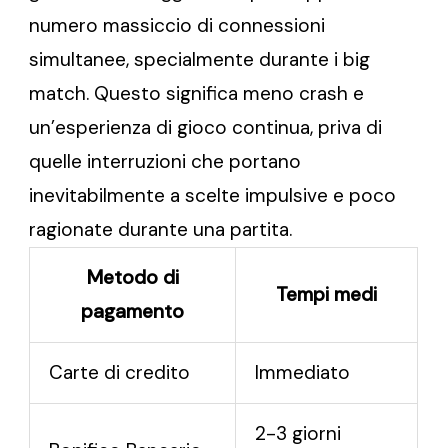
numero massiccio di connessioni
simultanee, specialmente durante i big
match. Questo significa meno crash e
un’esperienza di gioco continua, priva di
quelle interruzioni che portano
inevitabilmente a scelte impulsive e poco
ragionate durante una partita.
Metodo di
Tempi medi
pagamento
Carte di credito
Immediato
2-3 giorni