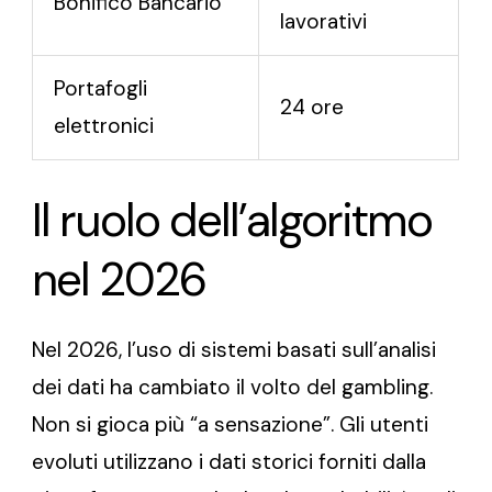
Bonifico Bancario
lavorativi
Portafogli
24 ore
elettronici
Il ruolo dell’algoritmo
nel 2026
Nel 2026, l’uso di sistemi basati sull’analisi
dei dati ha cambiato il volto del gambling.
Non si gioca più “a sensazione”. Gli utenti
evoluti utilizzano i dati storici forniti dalla