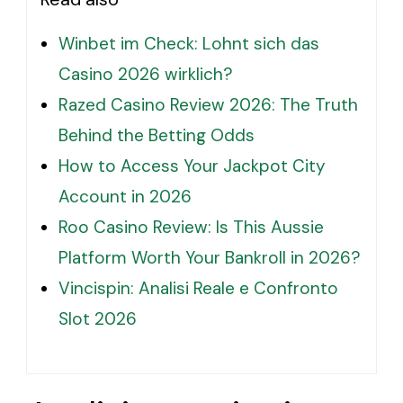
Winbet im Check: Lohnt sich das
Casino 2026 wirklich?
Razed Casino Review 2026: The Truth
Behind the Betting Odds
How to Access Your Jackpot City
Account in 2026
Roo Casino Review: Is This Aussie
Platform Worth Your Bankroll in 2026?
Vincispin: Analisi Reale e Confronto
Slot 2026