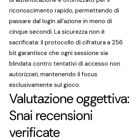
riconoscimento rapido, permettendo di
passare dal login all’azione in meno di
cinque secondi. La sicurezza non è
sacrificata: il protocollo di cifratura a 256
bit garantisce che ogni sessione sia
blindata contro tentativi di accesso non
autorizzati, mantenendo il focus
esclusivamente sul gioco.
Valutazione oggettiva:
Snai recensioni
verificate