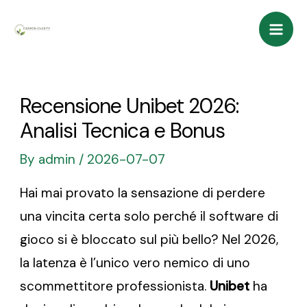
Skip
Mai
to
Men
content
Recensione Unibet 2026:
Analisi Tecnica e Bonus
By
admin
/
2026-07-07
Hai mai provato la sensazione di perdere
una vincita certa solo perché il software di
gioco si è bloccato sul più bello? Nel 2026,
la latenza è l’unico vero nemico di uno
scommettitore professionista.
Unibet
ha