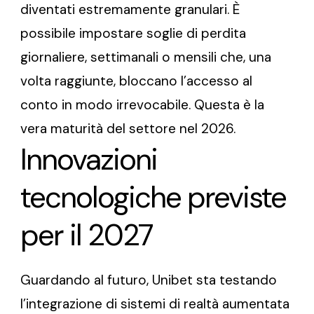
diventati estremamente granulari. È
possibile impostare soglie di perdita
giornaliere, settimanali o mensili che, una
volta raggiunte, bloccano l’accesso al
conto in modo irrevocabile. Questa è la
vera maturità del settore nel 2026.
Innovazioni
tecnologiche previste
per il 2027
Guardando al futuro, Unibet sta testando
l’integrazione di sistemi di realtà aumentata