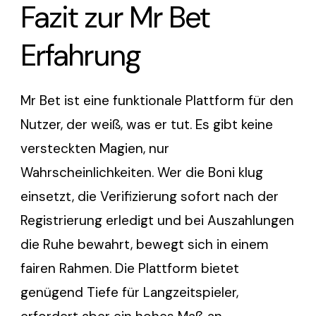
Fazit zur Mr Bet
Erfahrung
Mr Bet ist eine funktionale Plattform für den
Nutzer, der weiß, was er tut. Es gibt keine
versteckten Magien, nur
Wahrscheinlichkeiten. Wer die Boni klug
einsetzt, die Verifizierung sofort nach der
Registrierung erledigt und bei Auszahlungen
die Ruhe bewahrt, bewegt sich in einem
fairen Rahmen. Die Plattform bietet
genügend Tiefe für Langzeitspieler,