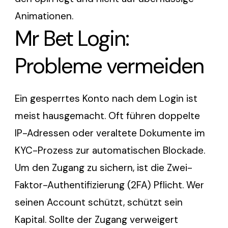
Animationen.
Mr Bet Login:
Probleme vermeiden
Ein gesperrtes Konto nach dem Login ist
meist hausgemacht. Oft führen doppelte
IP-Adressen oder veraltete Dokumente im
KYC-Prozess zur automatischen Blockade.
Um den Zugang zu sichern, ist die Zwei-
Faktor-Authentifizierung (2FA) Pflicht. Wer
seinen Account schützt, schützt sein
Kapital. Sollte der Zugang verweigert