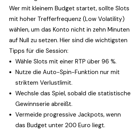
Wer mit kleinem Budget startet, sollte Slots
mit hoher Trefferfrequenz (Low Volatility)
wählen, um das Konto nicht in zehn Minuten
auf Null zu setzen. Hier sind die wichtigsten
Tipps für die Session:
Wähle Slots mit einer RTP über 96 %.
Nutze die Auto-Spin-Funktion nur mit
striktem Verlustlimit.
Wechsle das Spiel, sobald die statistische
Gewinnserie abreißt.
Vermeide progressive Jackpots, wenn
das Budget unter 200 Euro liegt.