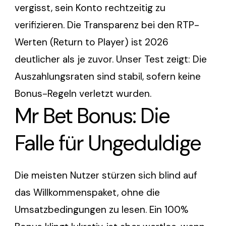
vergisst, sein Konto rechtzeitig zu
verifizieren. Die Transparenz bei den RTP-
Werten (Return to Player) ist 2026
deutlicher als je zuvor. Unser Test zeigt: Die
Auszahlungsraten sind stabil, sofern keine
Bonus-Regeln verletzt wurden.
Mr Bet Bonus: Die
Falle für Ungeduldige
Die meisten Nutzer stürzen sich blind auf
das Willkommenspaket, ohne die
Umsatzbedingungen zu lesen. Ein 100%