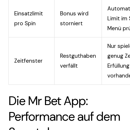
Automat
Einsatzlimit
Bonus wird
Limit im 
pro Spin
storniert
Menü pr
Nur spie
Restguthaben
genug Ze
Zeitfenster
verfällt
Erfüllung
vorhand
Die Mr Bet App:
Performance auf dem