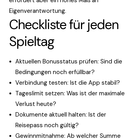
erfordert aber ein hohes Maß an
Eigenverantwortung.
Checkliste für jeden
Spieltag
Aktuellen Bonusstatus prüfen: Sind die
Bedingungen noch erfüllbar?
Verbindung testen: Ist die App stabil?
Tageslimit setzen: Was ist der maximale
Verlust heute?
Dokumente aktuell halten: Ist der
Reisepass noch gültig?
Gewinnmitnahme: Ab welcher Summe