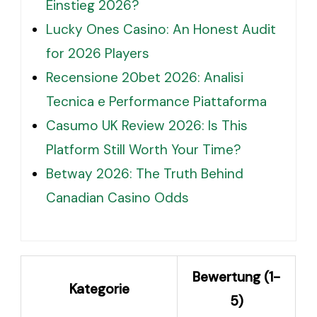
Einstieg 2026?
Lucky Ones Casino: An Honest Audit
for 2026 Players
Recensione 20bet 2026: Analisi
Tecnica e Performance Piattaforma
Casumo UK Review 2026: Is This
Platform Still Worth Your Time?
Betway 2026: The Truth Behind
Canadian Casino Odds
Bewertung (1-
Kategorie
5)