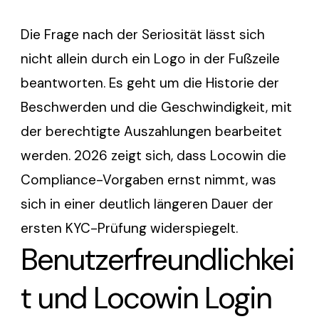
Die Frage nach der Seriosität lässt sich
nicht allein durch ein Logo in der Fußzeile
beantworten. Es geht um die Historie der
Beschwerden und die Geschwindigkeit, mit
der berechtigte Auszahlungen bearbeitet
werden. 2026 zeigt sich, dass Locowin die
Compliance-Vorgaben ernst nimmt, was
sich in einer deutlich längeren Dauer der
ersten KYC-Prüfung widerspiegelt.
Benutzerfreundlichkei
t und Locowin Login