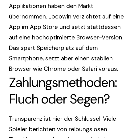
Applikationen haben den Markt
übernommen. Locowin verzichtet auf eine
App im App Store und setzt stattdessen
auf eine hochoptimierte Browser-Version.
Das spart Speicherplatz auf dem
Smartphone, setzt aber einen stabilen
Browser wie Chrome oder Safari voraus.
Zahlungsmethoden:
Fluch oder Segen?
Transparenz ist hier der Schlüssel. Viele
Spieler berichten von reibungslosen