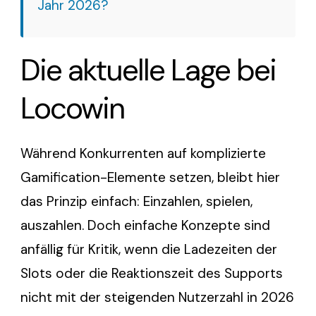
Jahr 2026?
Die aktuelle Lage bei
Locowin
Während Konkurrenten auf komplizierte
Gamification-Elemente setzen, bleibt hier
das Prinzip einfach: Einzahlen, spielen,
auszahlen. Doch einfache Konzepte sind
anfällig für Kritik, wenn die Ladezeiten der
Slots oder die Reaktionszeit des Supports
nicht mit der steigenden Nutzerzahl in 2026