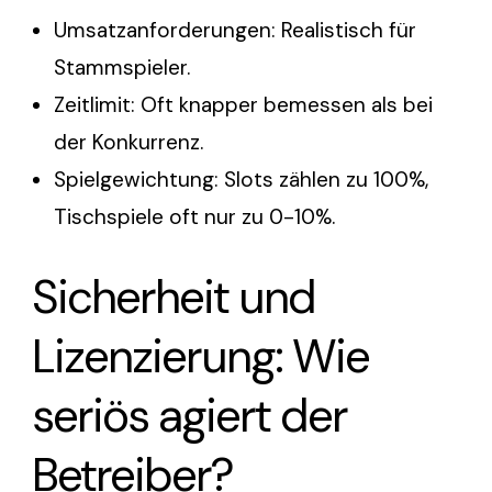
Umsatzanforderungen: Realistisch für
Stammspieler.
Zeitlimit: Oft knapper bemessen als bei
der Konkurrenz.
Spielgewichtung: Slots zählen zu 100%,
Tischspiele oft nur zu 0-10%.
Sicherheit und
Lizenzierung: Wie
seriös agiert der
Betreiber?