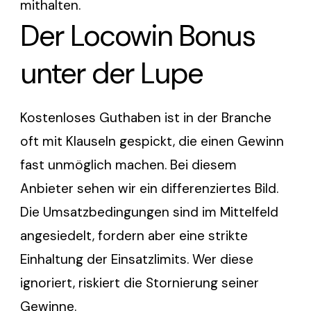
mithalten.
Der Locowin Bonus
unter der Lupe
Kostenloses Guthaben ist in der Branche
oft mit Klauseln gespickt, die einen Gewinn
fast unmöglich machen. Bei diesem
Anbieter sehen wir ein differenziertes Bild.
Die Umsatzbedingungen sind im Mittelfeld
angesiedelt, fordern aber eine strikte
Einhaltung der Einsatzlimits. Wer diese
ignoriert, riskiert die Stornierung seiner
Gewinne.