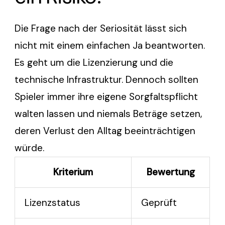
Die Frage nach der Seriosität lässt sich
nicht mit einem einfachen Ja beantworten.
Es geht um die Lizenzierung und die
technische Infrastruktur. Dennoch sollten
Spieler immer ihre eigene Sorgfaltspflicht
walten lassen und niemals Beträge setzen,
deren Verlust den Alltag beeinträchtigen
würde.
Kriterium
Bewertung
Lizenzstatus
Geprüft