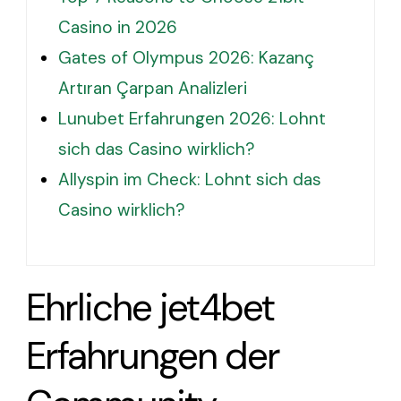
Casino in 2026
Gates of Olympus 2026: Kazanç
Artıran Çarpan Analizleri
Lunubet Erfahrungen 2026: Lohnt
sich das Casino wirklich?
Allyspin im Check: Lohnt sich das
Casino wirklich?
Ehrliche jet4bet
Erfahrungen der