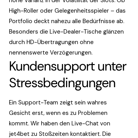
hohe Varianz in der Volatilität der Slots. Ob
High-Roller oder Gelegenheitsspieler – das
Portfolio deckt nahezu alle Bedürfnisse ab.
Besonders die Live-Dealer-Tische glänzen
durch HD-Übertragungen ohne
nennenswerte Verzögerungen.
Kundensupport unter
Stressbedingungen
Ein Support-Team zeigt sein wahres
Gesicht erst, wenn es zu Problemen
kommt. Wir haben den Live-Chat von
jet4bet zu Stoßzeiten kontaktiert. Die