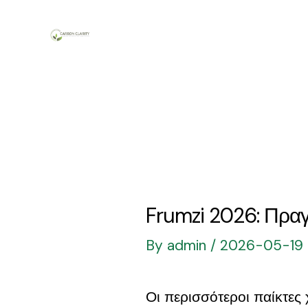
Skip
to
content
Frumzi 2026: Πραγ
By
admin
/
2026-05-19
Οι περισσότεροι παίκτες