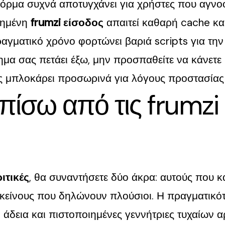
ρμα συχνά αποτυγχάνει για χρήστες που αγνοού
χημένη
frumzi είσοδος
απαιτεί καθαρή cache κα
γματικό χρόνο φορτώνει βαριά scripts για την
μα σας πετάει έξω, μην προσπαθείτε να κάνετε 
σας μπλοκάρει προσωρινά για λόγους προστασίας
πίσω από τις frumzi 
ριτικές
, θα συναντήσετε δύο άκρα: αυτούς που κ
 εκείνους που δηλώνουν πλούσιοι. Η πραγματικότ
η άδεια και πιστοποιημένες γεννήτριες τυχαίων 