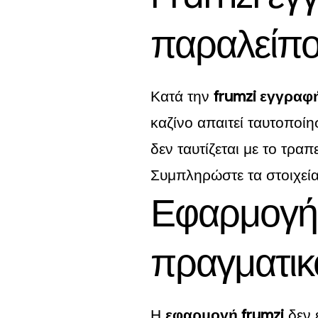
παραλείπ
Κατά την
frumzi εγγραφ
καζίνο απαιτεί ταυτοποί
δεν ταυτίζεται με το τρα
Συμπληρώστε τα στοιχεία 
Εφαρμογή 
πραγματικ
Η
εφαρμογή frumzi
δεν 