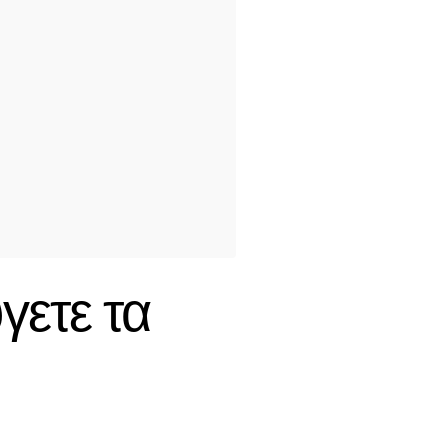
γετε τα