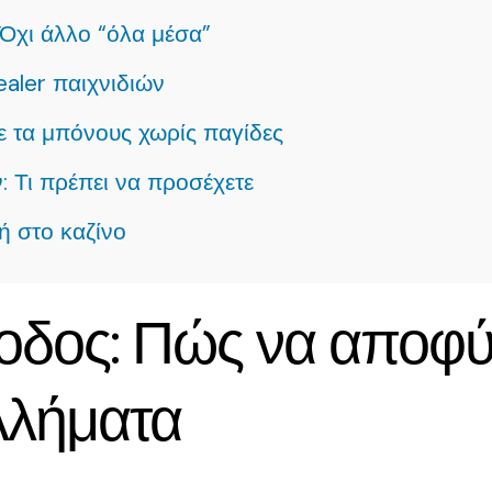
 Όχι άλλο “όλα μέσα”
ealer παιχνιδιών
ε τα μπόνους χωρίς παγίδες
 Τι πρέπει να προσέχετε
ή στο καζίνο
σοδος: Πώς να αποφύ
λλήματα