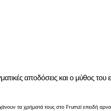
ματικές αποδόσεις και ο μύθος του 
 χάνουν τα χρήματά τους στο Frumzi επειδή αρν