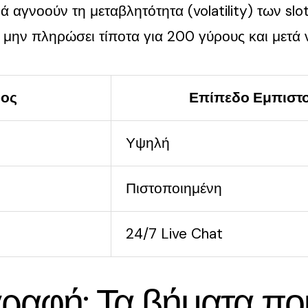
 αγνοούν τη μεταβλητότητα (volatility) των slo
 μην πληρώσει τίποτα για 200 γύρους και μετά 
ος
Επίπεδο Εμπιστ
Υψηλή
ν
Πιστοποιημένη
24/7 Live Chat
γραφή: Τα βήματα πο