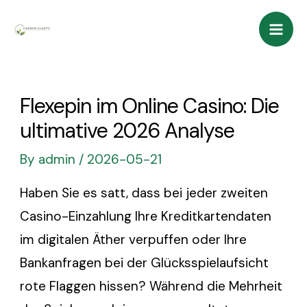
Skip
Mai
to
Men
content
Flexepin im Online Casino: Die
ultimative 2026 Analyse
By
admin
/
2026-05-21
Haben Sie es satt, dass bei jeder zweiten
Casino-Einzahlung Ihre Kreditkartendaten
im digitalen Äther verpuffen oder Ihre
Bankanfragen bei der Glücksspielaufsicht
rote Flaggen hissen? Während die Mehrheit