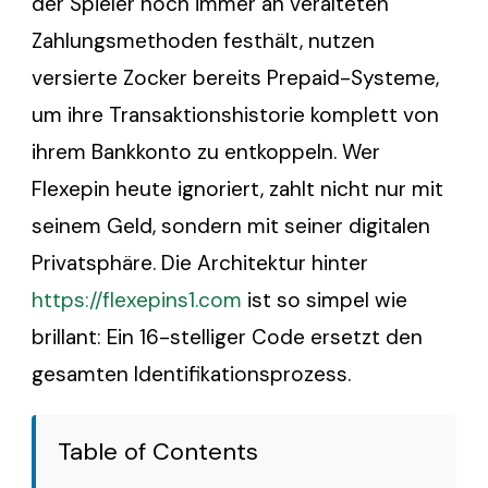
der Spieler noch immer an veralteten
Zahlungsmethoden festhält, nutzen
versierte Zocker bereits Prepaid-Systeme,
um ihre Transaktionshistorie komplett von
ihrem Bankkonto zu entkoppeln. Wer
Flexepin heute ignoriert, zahlt nicht nur mit
seinem Geld, sondern mit seiner digitalen
Privatsphäre. Die Architektur hinter
https://flexepins1.com
ist so simpel wie
brillant: Ein 16-stelliger Code ersetzt den
gesamten Identifikationsprozess.
Table of Contents