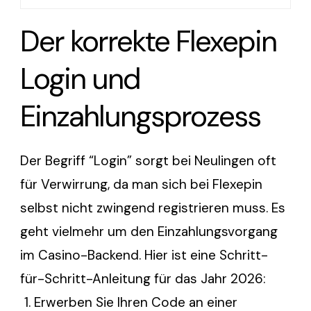
Der korrekte Flexepin
Login und
Einzahlungsprozess
Der Begriff “Login” sorgt bei Neulingen oft
für Verwirrung, da man sich bei Flexepin
selbst nicht zwingend registrieren muss. Es
geht vielmehr um den Einzahlungsvorgang
im Casino-Backend. Hier ist eine Schritt-
für-Schritt-Anleitung für das Jahr 2026:
Erwerben Sie Ihren Code an einer