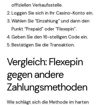
offiziellen Verkaufsstelle.
Loggen Sie sich in Ihr Casino-Konto ein.
Wählen Sie “Einzahlung” und dann den
Punkt “Prepaid” oder “Flexepin”.
Geben Sie den 16-stelligen Code ein.
Bestätigen Sie die Transaktion.
Vergleich: Flexepin
gegen andere
Zahlungsmethoden
Wie schlägt sich die Methode im harten