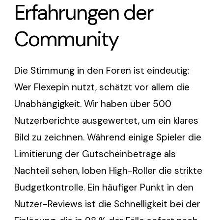
Erfahrungen der
Community
Die Stimmung in den Foren ist eindeutig:
Wer Flexepin nutzt, schätzt vor allem die
Unabhängigkeit. Wir haben über 500
Nutzerberichte ausgewertet, um ein klares
Bild zu zeichnen. Während einige Spieler die
Limitierung der Gutscheinbeträge als
Nachteil sehen, loben High-Roller die strikte
Budgetkontrolle. Ein häufiger Punkt in den
Nutzer-Reviews ist die Schnelligkeit bei der