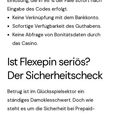
Einlösung, die in 98 % der Fälle sofort nach
Eingabe des Codes erfolgt.
Keine Verknüpfung mit dem Bankkonto.
Sofortige Verfügbarkeit des Guthabens.
Keine Abfrage von Bonitätsdaten durch
das Casino.
Ist Flexepin seriös?
Der Sicherheitscheck
Betrug ist im Glücksspielsektor ein
ständiges Damoklesschwert. Doch wie
steht es um die Sicherheit bei Prepaid-