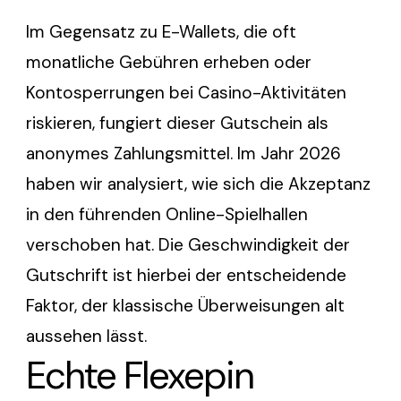
Im Gegensatz zu E-Wallets, die oft
monatliche Gebühren erheben oder
Kontosperrungen bei Casino-Aktivitäten
riskieren, fungiert dieser Gutschein als
anonymes Zahlungsmittel. Im Jahr 2026
haben wir analysiert, wie sich die Akzeptanz
in den führenden Online-Spielhallen
verschoben hat. Die Geschwindigkeit der
Gutschrift ist hierbei der entscheidende
Faktor, der klassische Überweisungen alt
aussehen lässt.
Echte Flexepin