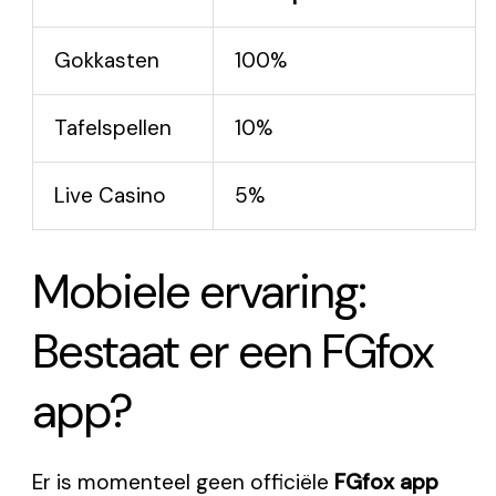
Gokkasten
100%
Tafelspellen
10%
Live Casino
5%
Mobiele ervaring:
Bestaat er een FGfox
app?
Er is momenteel geen officiële
FGfox app