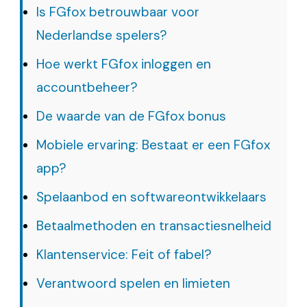
Is FGfox betrouwbaar voor
Nederlandse spelers?
Hoe werkt FGfox inloggen en
accountbeheer?
De waarde van de FGfox bonus
Mobiele ervaring: Bestaat er een FGfox
app?
Spelaanbod en softwareontwikkelaars
Betaalmethoden en transactiesnelheid
Klantenservice: Feit of fabel?
Verantwoord spelen en limieten