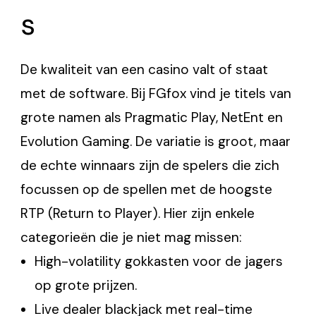
s
De kwaliteit van een casino valt of staat
met de software. Bij FGfox vind je titels van
grote namen als Pragmatic Play, NetEnt en
Evolution Gaming. De variatie is groot, maar
de echte winnaars zijn de spelers die zich
focussen op de spellen met de hoogste
RTP (Return to Player). Hier zijn enkele
categorieën die je niet mag missen:
High-volatility gokkasten voor de jagers
op grote prijzen.
Live dealer blackjack met real-time