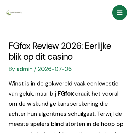
Skip
Mai
to
Men
content
FGfox Review 2026: Eerlijke
blik op dit casino
By
admin
/
2026-07-06
Winst is in de gokwereld vaak een kwestie
van geluk, maar bij
FGfox
draait het vooral
om de wiskundige kansberekening die
achter hun algoritmes schuilgaat. Terwijl de
meeste spelers blind storten in de hoop op