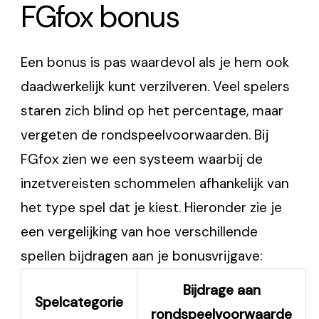
FGfox bonus
Een bonus is pas waardevol als je hem ook
daadwerkelijk kunt verzilveren. Veel spelers
staren zich blind op het percentage, maar
vergeten de rondspeelvoorwaarden. Bij
FGfox zien we een systeem waarbij de
inzetvereisten schommelen afhankelijk van
het type spel dat je kiest. Hieronder zie je
een vergelijking van hoe verschillende
spellen bijdragen aan je bonusvrijgave:
Bijdrage aan
Spelcategorie
rondspeelvoorwaarde