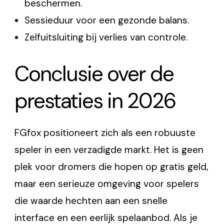
beschermen.
Sessieduur voor een gezonde balans.
Zelfuitsluiting bij verlies van controle.
Conclusie over de
prestaties in 2026
FGfox positioneert zich als een robuuste
speler in een verzadigde markt. Het is geen
plek voor dromers die hopen op gratis geld,
maar een serieuze omgeving voor spelers
die waarde hechten aan een snelle
interface en een eerlijk spelaanbod. Als je