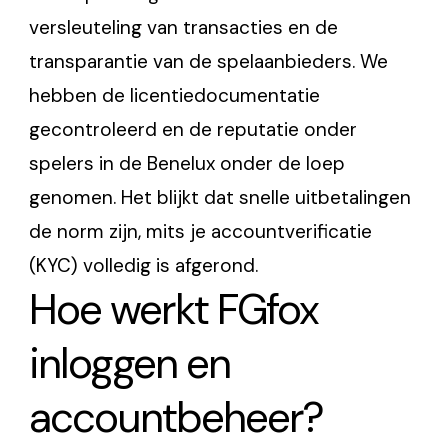
versleuteling van transacties en de
transparantie van de spelaanbieders. We
hebben de licentiedocumentatie
gecontroleerd en de reputatie onder
spelers in de Benelux onder de loep
genomen. Het blijkt dat snelle uitbetalingen
de norm zijn, mits je accountverificatie
(KYC) volledig is afgerond.
Hoe werkt FGfox
inloggen en
accountbeheer?