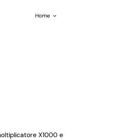
Home
202-555-7890
n moltiplicatore X1000 e