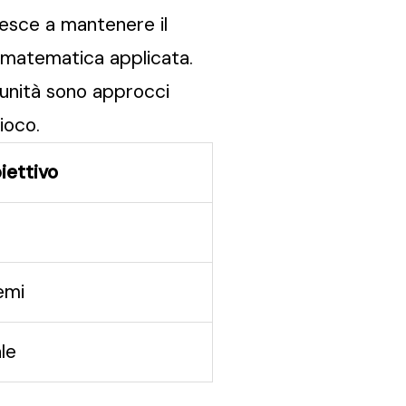
riesce a mantenere il
a matematica applicata.
0 unità sono approcci
ioco.
iettivo
emi
ale