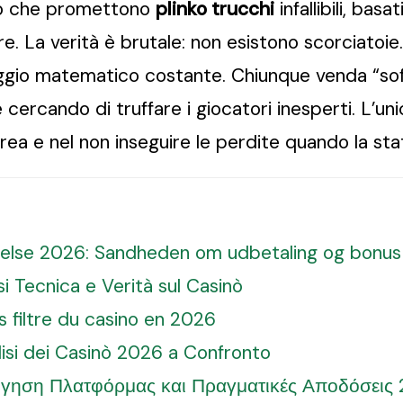
eo che promettono
plinko trucchi
infallibili, bas
e. La verità è brutale: non esistono scorciatoi
gio matematico costante. Chiunque venda “soft
ercando di truffare i giocatori inesperti. L’un
errea e nel non inseguire le perdite quando la sta
else 2026: Sandheden om udbetaling og bonus
i Tecnica e Verità sul Casinò
ns filtre du casino en 2026
alisi dei Casinò 2026 a Confronto
ολόγηση Πλατφόρμας και Πραγματικές Αποδόσεις