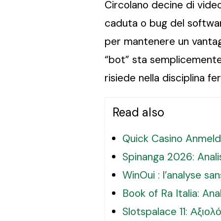
Circolano decine di vid
caduta o bug del softwar
per mantenere un vantag
“bot” sta semplicemente c
risiede nella disciplina f
Read also
Quick Casino Anmeld
Spinanga 2026: Analis
WinOui : l’analyse sa
Book of Ra Italia: An
Slotspalace 11: Αξι