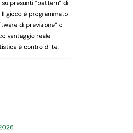
ati su presunti “pattern” di
e. Il gioco è programmato
ware di previsione” o
ico vantaggio reale
tistica è contro di te.
 2026