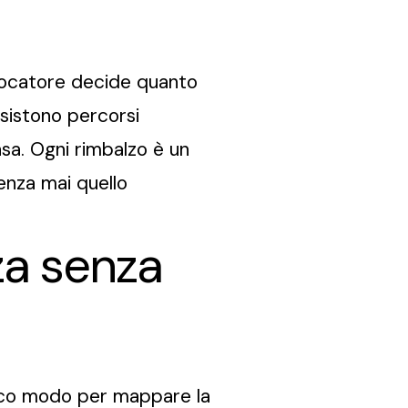
l giocatore decide quanto
esistono percorsi
asa. Ogni rimbalzo è un
uenza mai quello
za senza
ico modo per mappare la