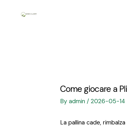
Skip
to
content
Come giocare a Pli
By
admin
/
2026-05-14
La pallina cade, rimbalza s