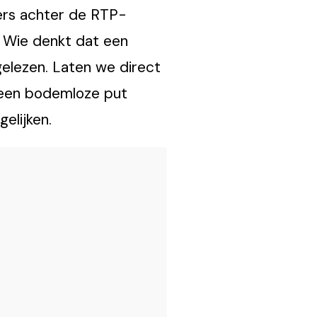
jfers achter de RTP-
. Wie denkt dat een
 gelezen. Laten we direct
in een bodemloze put
elijken.