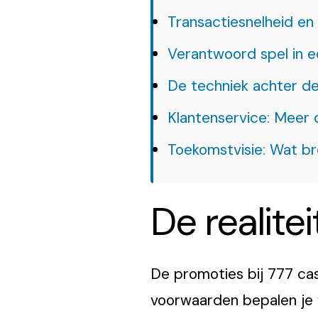
Transactiesnelheid e
Verantwoord spel in 
De techniek achter d
Klantenservice: Meer 
Toekomstvisie: Wat b
De realite
De promoties bij 777 cas
voorwaarden bepalen je 