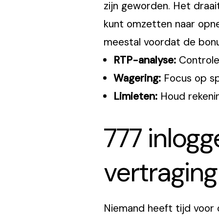
zijn geworden. Het draai
kunt omzetten naar opnee
meestal voordat de bonus
RTP-analyse:
Controlee
Wagering:
Focus op spe
Limieten:
Houd rekenin
777 inlogg
vertraging
Niemand heeft tijd voor 