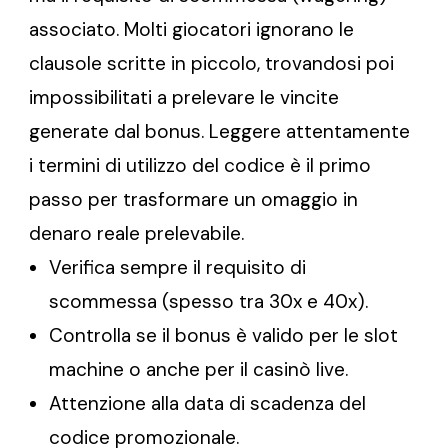
associato. Molti giocatori ignorano le
clausole scritte in piccolo, trovandosi poi
impossibilitati a prelevare le vincite
generate dal bonus. Leggere attentamente
i termini di utilizzo del codice è il primo
passo per trasformare un omaggio in
denaro reale prelevabile.
Verifica sempre il requisito di
scommessa (spesso tra 30x e 40x).
Controlla se il bonus è valido per le slot
machine o anche per il casinò live.
Attenzione alla data di scadenza del
codice promozionale.