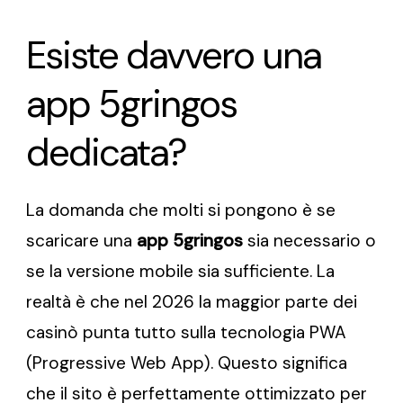
Esiste davvero una
app 5gringos
dedicata?
La domanda che molti si pongono è se
scaricare una
app 5gringos
sia necessario o
se la versione mobile sia sufficiente. La
realtà è che nel 2026 la maggior parte dei
casinò punta tutto sulla tecnologia PWA
(Progressive Web App). Questo significa
che il sito è perfettamente ottimizzato per