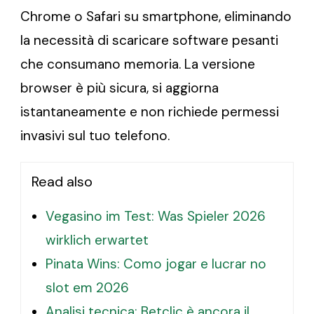
Chrome o Safari su smartphone, eliminando
la necessità di scaricare software pesanti
che consumano memoria. La versione
browser è più sicura, si aggiorna
istantaneamente e non richiede permessi
invasivi sul tuo telefono.
Read also
Vegasino im Test: Was Spieler 2026
wirklich erwartet
Pinata Wins: Como jogar e lucrar no
slot em 2026
Analisi tecnica: Betclic è ancora il