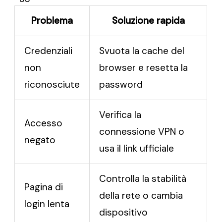
Problema
Soluzione rapida
Credenziali
Svuota la cache del
non
browser e resetta la
riconosciute
password
Verifica la
Accesso
connessione VPN o
negato
usa il link ufficiale
Controlla la stabilità
Pagina di
della rete o cambia
login lenta
dispositivo