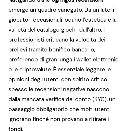
emerge un quadro variegato. Da un lato, i
giocatori occasionali lodano l’estetica e la
varietà del catalogo giochi; dall’altro, i
professionisti criticano la velocità dei
prelievi tramite bonifico bancario,
preferendo di gran lunga i wallet elettronici
o le criptovalute. È essenziale leggere le
opinioni degli utenti con spirito critico:
spesso le recensioni negative nascono
dalla mancata verifica del conto (KYC), un
passaggio obbligatorio che molti utenti
ignorano finché non provano a ritirare i
fondi.