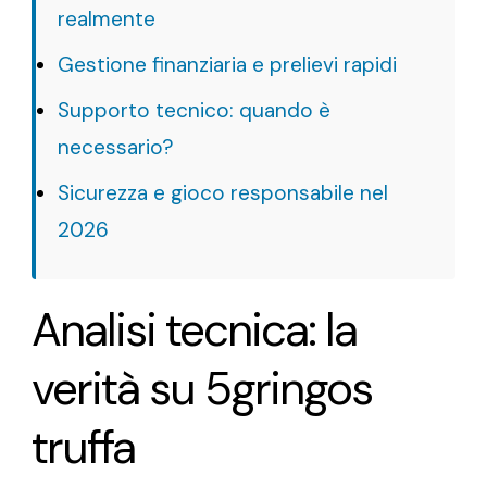
realmente
Gestione finanziaria e prelievi rapidi
Supporto tecnico: quando è
necessario?
Sicurezza e gioco responsabile nel
2026
Analisi tecnica: la
verità su 5gringos
truffa